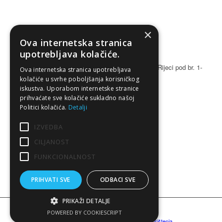
×
ADRIANEON D.O.O.
Ova internetska stranica
OIB: 13326375086
upotrebljava kolačiće.
MB: 03658104
Društvo je upisano u registar Trgovačkog suda u Rijeci pod br. 1-
Ova internetska stranica upotrebljava
5278-00
kolačiće u svrhe poboljšanja korisničkog
Temeljni kapital: 630,000,00 kuna
iskustva. Uporabom internetske stranice
prihvaćate sve kolačiće sukladno našoj
Član uprave/Direktor: Željko Žiganto
Politici kolačića.
Detalji
IZVEDBA
RADNO VRIJEME
CILJANOST
pon – pet: 07:30-15:30
FUNKCIONALNOST
PRIHVATI SVE
ODBACI SVE
PRIKAŽI DETALJE
© Copyright Adrianeon | Design by web-pulse.eu
POWERED BY COOKIESCRIPT
Opći uvjeti poslovanja
Politika privatnosti
Uvjeti korištenja