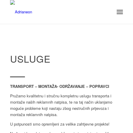
USLUGE
TRANSPORT – MONTAŽA- ODRŽAVANJE – POPRAVCI
Pružamo kvalitetnu i stručnu kompletnu uslugu transporta i
montaže naših reklamnih natpisa, te na taj način uklanjamo
moguće probleme koji nastaju zbog nestručnih prijevoza i
montaža reklamnih natpisa.
U potpunosti smo opremljeni za velike zahtjevne projekte!