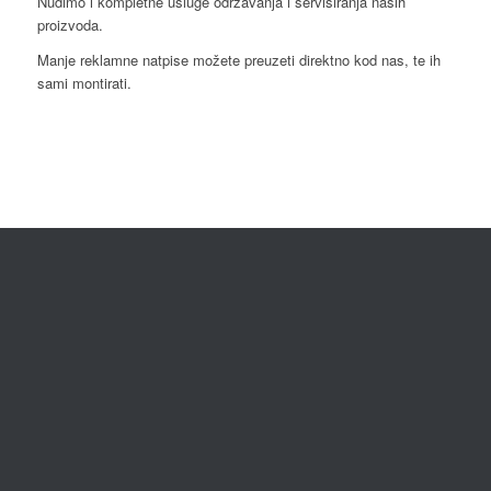
Nudimo i kompletne usluge održavanja i servisiranja naših
proizvoda.
Manje reklamne natpise možete preuzeti direktno kod nas, te ih
sami montirati.