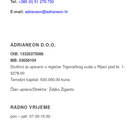
Tel:
+385 (0) 51 275-730
E-mail:
adrianeon@adrianeon.hr
ADRIANEON D.O.O.
OIB: 13326375086
MB: 03658104
Društvo je upisano u registar Trgovačkog suda u Rijeci pod br. 1-
5278-00
Temeljni kapital: 630,000,00 kuna
Član uprave/Direktor: Željko Žiganto
RADNO VRIJEME
pon – pet: 07:30-15:30