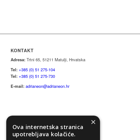
KONTAKT
Adresa:
Trtni 65, 51211 Matulji, Hrvatska
Tel:
+385 (0) 51 275-104
Tel:
+385 (0) 51 275-730
E-mail:
adrianeon@adrianeon.hr
ADRIANEON D.O.O.
×
Ova internetska stranica
OIB: 13326375086
upotrebljava kolačiće.
MB: 03658104